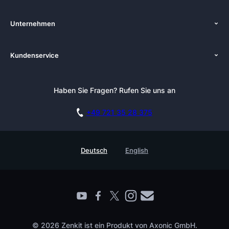
Start
Unternehmen
Funktionen
Über uns
Preise
Kundenservice
Zenkit in der Presse
Kostenlose Beratung buchen
Tutorials
Pressemappe
Anmelden
Newsletter
Haben Sie Fragen? Rufen Sie uns an
Blog
Kostenlos starten
Affiliate
Akademie
+49 721 35 28 375
DSGVO
Karriere
Sicherheitsmaßnahmen
Referenzen
Deutsch
English
Wissensdatenbank
Enterprise
Prozessmanagement Glossar
Partner finden
Barrierefreiheit
Live Demo buchen
Kontakt
© 2026 Zenkit ist ein Produkt von Axonic GmbH.