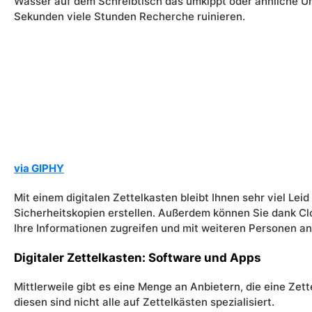
Wasser auf dem Schreibtisch das umkippt oder ähnliche U
Sekunden viele Stunden Recherche ruinieren.
via GIPHY
Mit einem digitalen Zettelkasten bleibt
I
hnen
sehr viel
Leid 
Sicherheitskopien erstellen. Außerdem können
S
ie dank Cl
I
hre Informationen zugreifen und mit weiteren Personen an
Digitaler Zettelkasten: Software und Apps
Mittlerweile gibt es eine Menge an Anbietern, die eine Ze
diesen sind nicht alle auf Zettelkästen spezialisiert.