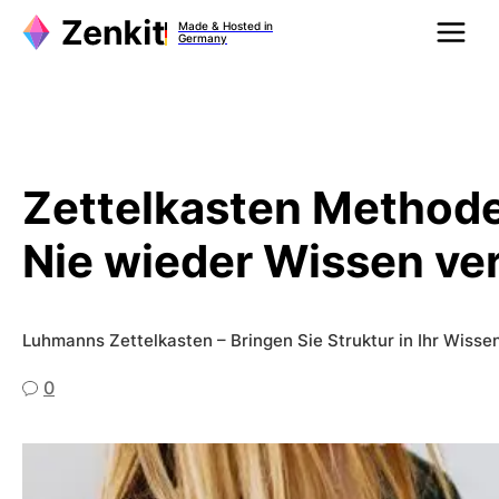
Zum
Made & Hosted in
Inhalt
Germany
springen
Zettelkasten Methode
Nie wieder Wissen ve
Luhmanns Zettelkasten – Bringen Sie Struktur in Ihr Wis
0