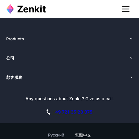
Products
功能
公司
定價
關於我們
平台
顧客服務
新聞發布
導覽
使用教學
部落格
預訂演示
Any questions about Zenkit? Give us a call.
電子報訂閱
新聞素材包
聯盟夥伴計劃
工作機會
+49 721 35 28 375
知識庫
學習中心
聯繫
客戶成功故事
Русский
繁體中文