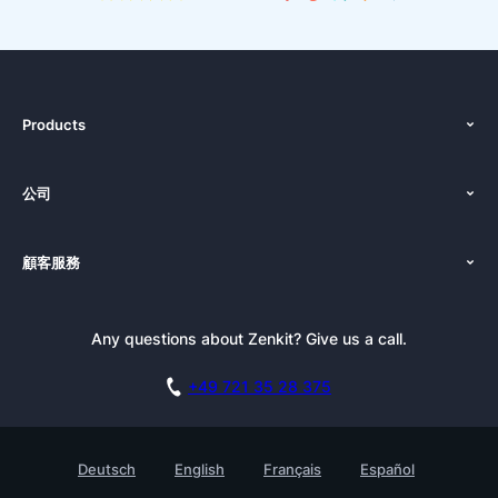
Products
功能
公司
定價
關於我們
平台
顧客服務
新聞發布
導覽
使用教學
部落格
預訂演示
Any questions about Zenkit? Give us a call.
電子報訂閱
新聞素材包
聯盟夥伴計劃
工作機會
+49 721 35 28 375
知識庫
學習中心
聯繫
客戶成功故事
Deutsch
English
Français
Español
Testimonials