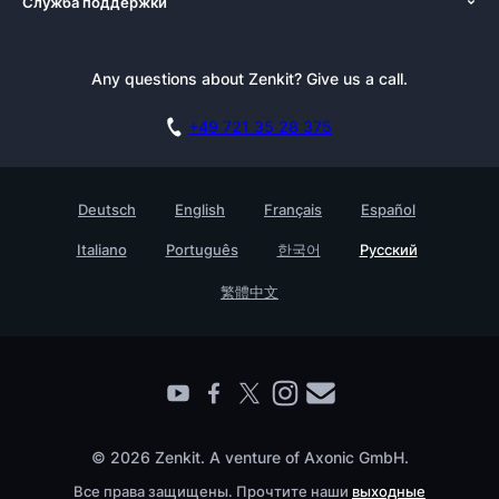
Служба поддержки
Новости
Альтернативы
Руководства
Блог
Блог
Рассылка
Any questions about Zenkit? Give us a call.
Пресса
Документация
Сотрудничество
академия
Заказать демонстрацию
+49 721 35 28 375
База знаний
Карьера
контакт
Истории клиентов
Deutsch
English
Français
Español
Testimonials
Italiano
Português
한국어
Русский
Предприятие
繁體中文
Find a Partner
© 2026 Zenkit. A venture of Axonic GmbH.
Все права защищены. Прочтите наши
выходные