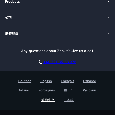
Products
功能
公司
定價
關於我們
平台
顧客服務
新聞發布
替代方案
使用教學
部落格
導覽
Any questions about Zenkit? Give us a call.
電子報訂閱
新聞素材包
預訂您的演示
聯盟夥伴計劃
工作機會
+49 721 35 28 375
知識庫
學習中心
聯繫
客戶成功故事
Deutsch
English
Français
Español
Testimonials
Italiano
Português
한국어
Русский
企業
繁體中文
日本語
尋找合作夥伴