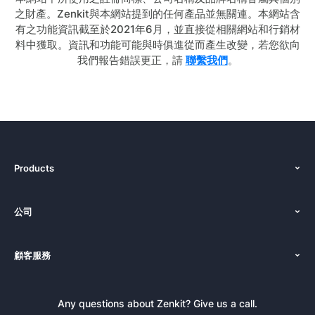
之財產。Zenkit與本網站提到的任何產品並無關連。本網站含
有之功能資訊截至於2021年6月，並直接從相關網站和行銷材
料中獲取。資訊和功能可能與時俱進從而產生改變，若您欲向
我們報告錯誤更正，請
聯繫我們
。
Products
功能
公司
解決方案
關於我們
定價
顧客服務
新聞發布
預約您的Demo
使用教學
部落格
登入
Any questions about Zenkit? Give us a call.
電子報訂閱
新聞素材包
免費註冊