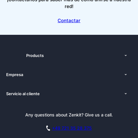
red!
Contactar
Products
Funciones
Empresa
Precios
Nosotros
Plataformas
Servicio al cliente
Prensa
Alternativas
Tutoriales
Kit de Prensa
Blog
Boletín informativo
Any questions about Zenkit? Give us a call.
Academia
Reserva una demo
Affiliate
Carreras
+49 721 35 28 375
Base de conocimientos
Historias de clientes