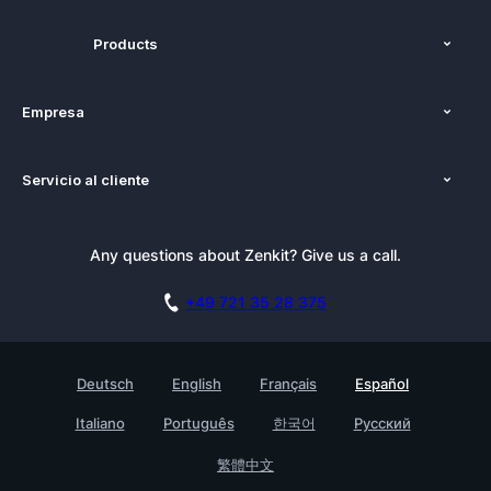
Products
Funciones
Empresa
Precios
Nosotros
Plataformas
Servicio al cliente
Prensa
Alternativas
Tutoriales
Kit de Prensa
Blog
Boletín informativo
Any questions about Zenkit? Give us a call.
Academia
Reserva una demo
Affiliate
Carreras
+49 721 35 28 375
Base de conocimientos
Historias de clientes
Contacto
Testimonials
Deutsch
English
Français
Español
Empresa
Italiano
Português
한국어
Русский
Find a Partner
繁體中文