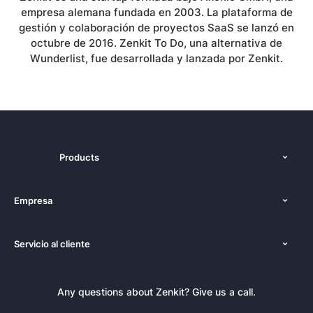
empresa alemana fundada en 2003. La plataforma de
gestión y colaboración de proyectos SaaS se lanzó en
octubre de 2016. Zenkit To Do, una alternativa de
Wunderlist, fue desarrollada y lanzada por Zenkit.
Products
Funciones
Empresa
Precios
Nosotros
Plataformas
Servicio al cliente
Prensa
Alternativas
Tutoriales
Kit de Prensa
Blog
Boletín informativo
Any questions about Zenkit? Give us a call.
Academia
Reserva una demo