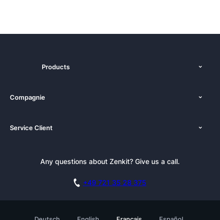
Products
Fonctions
Compagnie
Tarifs
À propos de nous
Plateformes
Service Client
Nouvelles
Alternatives
Tutoriels
Dossier de presse
Integrations
Bulletin
Any questions about Zenkit? Give us a call.
Académie
Blog
Programme d’Affiliation
Carrière
Documentation
+49 721 35 28 375
Base de connaissances
Témoignages clients
Réserver une démo
Contact
Testimonials
Deutsch
English
Français
Español