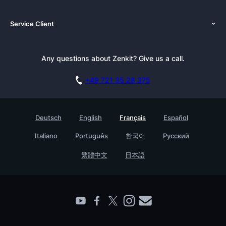
À propos de nous
Solutions
Service Client
Nouvelles
Hypernotes Alternatives
Tutoriels
Dossier de presse
Documentation
Bulletin
Any questions about Zenkit? Give us a call.
Académie
Réservez votre démo
Programme d’Affiliation
Carrière
+49 721 35 28 375
Base de connaissances
Témoignages clients
Contact
Testimonials
Deutsch
English
Français
Español
Enterprise
Italiano
Português
한국어
Русский
Trouvez un.e partenaire
繁體中文
日本語