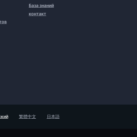
База знаний
контакт
тов
ский
繁體中文
日本語