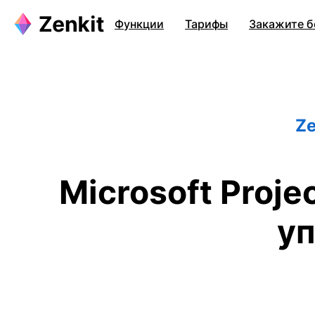
Функции
Тарифы
Закажите б
Ze
Microsoft Proj
уп