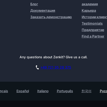
Блог
академия
Документация
Карьера
Заказать демонстрацию
Истории клиен
Testimonials
Предприятие
Find a Partner
Any questions about Zenkit? Give us a call.
+49 721 35 28 375
nçais
Español
Italiano
Português
한국어
Рус