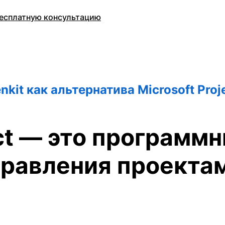
есплатную консультацию
nkit как альтернатива Microsoft Proj
ect — это программ
равления проекта