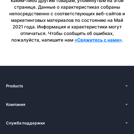
каким-либо другим товарам, упомянутым на этой
странице. Данные о характеристиках собраны
непосредственно с соответствующих веб-сайтов и
маркетинговых материалов по состоянию на Май
2021 года. Информация и характеристики могут
отличаться. Чтобы сообщить об ошибках,
пожалуйста, напишите нам
«Свяжитесь с нами»
.
Products
Функции
Компания
Тарифы
О нас
Решения
Служба поддержки
Новости
Альтернативы
Руководства