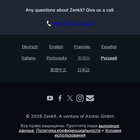
Блог
Документация
Рассылка
Any questions about Zenkit? Give us a call.
Пресса
Пробный период
Сотрудничество
академия
+49 721 35 28 375
База знаний
Карьера
контакт
Истории клиентов
Deutsch
English
Français
Español
Testimonials
Italiano
Português
한국어
Русский
Предприятие
繁體中文
日本語
Find a Partner
© 2026 Zenkit. A venture of Axonic GmbH.
Все права защищены. Прочтите наши
выходные
данные
,
Политика конфиденциальности
и
Условия
использования