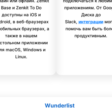
лайн или офлайн. Zenkit
подключаться к люби
Base и Zenkit To Do
приложениям. От Goo
доступны на iOS и
Диска до
droid, в веб-браузерах
Slack,
интеграции
мог
мобильных браузерах, а
помочь вам быть бол
также в нашем
продуктивным.
стольном приложении
ля macOS, Windows и
Linux.
Wunderlist