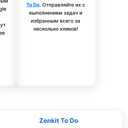
мым
To Do
. Отправляйте их с
gle
выполнением задач и
избранным всего за
ут
несколько кликов!
ее
Zenkit To Do