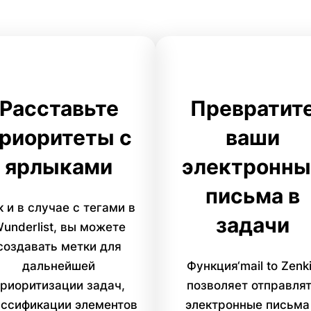
Расставьте
Превратит
риоритеты с
ваши
ярлыками
электронны
письма в
к и в случае с тегами в
задачи
underlist, вы можете
создавать метки для
дальнейшей
Функция‘mail to Zenki
риоритизации задач,
позволяет отправля
ассификации элементов
электронные письма