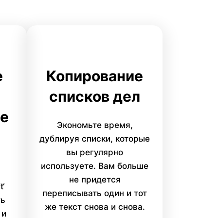
е
Копирование
списков дел
е
Экономьте время,
дублируя списки, которые
вы регулярно
используете. Вам больше
не придется
t‘
переписывать один и тот
ть
же текст снова и снова.
 и