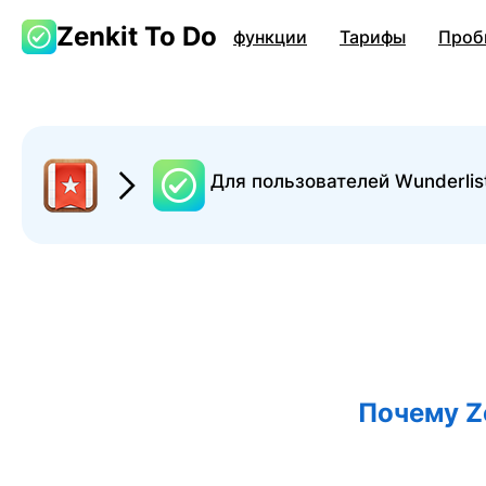
Zenkit To Do
функции
Тарифы
Проб
Для пользователей Wunderlist
Почему Z