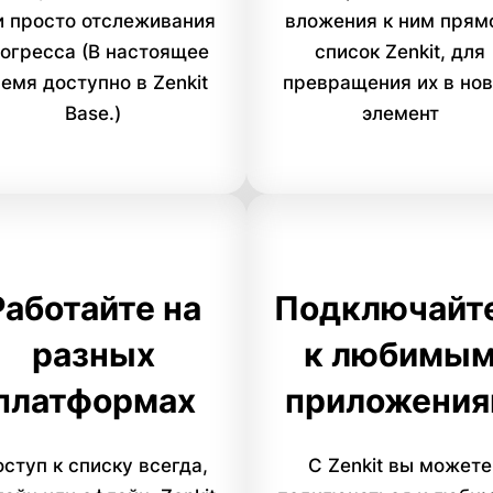
и просто отслеживания
вложения к ним прям
огресса (В настоящее
список Zenkit, для
емя доступно в Zenkit
превращения их в но
Base.)
элемент
Работайте на
Подключайт
разных
к любимы
платформах
приложени
ступ к списку всегда,
С Zenkit вы можете