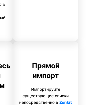
о в
вый
есь
Прямой
м
импорт
ям
Импортируйте
существующие списки
непосредственно в
Zenkit