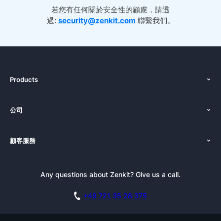
若您有任何關於安全性的顧慮，請透
過:
security@zenkit.com
聯繫我們。
Products
功能
公司
定價
關於我們
平台
顧客服務
新聞發布
導覽
使用教學
部落格
預訂演示
Any questions about Zenkit? Give us a call.
電子報訂閱
新聞素材包
聯盟夥伴計劃
工作機會
+49 721 35 28 375
知識庫
學習中心