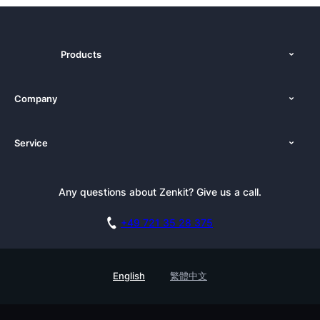
Products
Features
Company
Pricing
About Us
Platforms
Service
Newsroom
Zenforms Alternatives
Tutorials
Press Kit
Documentation
Newsletter
Any questions about Zenkit? Give us a call.
Academy
Book a Live Demo
Affiliate
Careers
+49 721 35 28 375
GDPR
Customer Stories
Security Practices
Testimonials
English
繁體中文
Knowledge Base
For Enterprises
Contact
Find a Partner