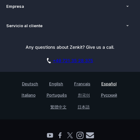
Empresa
Precios
Nosotros
Plataformas
Servicio al cliente
Prensa
Alternativas
Tutoriales
Kit de Prensa
Blog
Boletín informativo
Any questions about Zenkit? Give us a call.
Academia
Reserva una demo
Affiliate
Carreras
+49 721 35 28 375
Base de conocimientos
Historias de clientes
Contacto
Testimonials
Deutsch
English
Français
Español
Empresa
Italiano
Português
한국어
Русский
Find a Partner
繁體中文
日本語