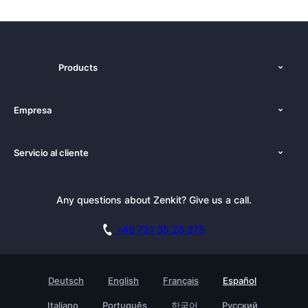
Products
Funciones
Empresa
Precios
Nosotros
Plataformas
Servicio al cliente
Prensa
Alternativas
Tutoriales
Kit de Prensa
Blog
Boletín informativo
Any questions about Zenkit? Give us a call.
Academia
Reserva una demo
Affiliate
Carreras
+49 721 35 28 375
Base de conocimientos
Historias de clientes
Contacto
Testimonials
Deutsch
English
Français
Español
Empresa
Italiano
Português
한국어
Русский