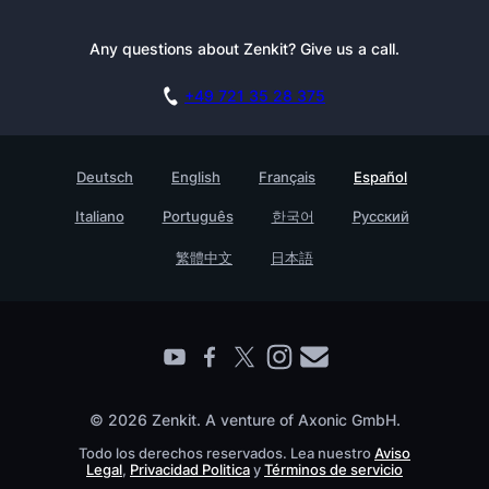
Tutoriales
Kit de Prensa
Blog
Boletín informativo
Any questions about Zenkit? Give us a call.
Academia
Reserva una demo
Affiliate
Carreras
+49 721 35 28 375
Base de conocimientos
Historias de clientes
Contacto
Testimonials
Deutsch
English
Français
Español
Empresa
Italiano
Português
한국어
Русский
Find a Partner
繁體中文
日本語
© 2026 Zenkit. A venture of Axonic GmbH.
Todo los derechos reservados. Lea nuestro
Aviso
Legal
,
Privacidad Politica
y
Términos de servicio