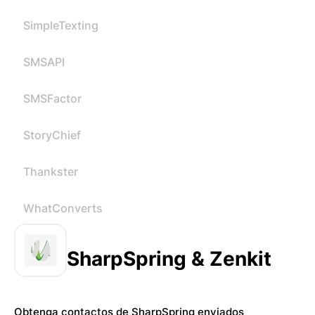
SimpleTexting
SMSAPI
SMSFactor
StoryChief
Thankster
WhatConverts
SharpSpring & Zenkit
Obtenga contactos de SharpSpring enviados