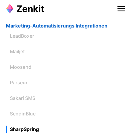
Marketing-Automatisierungs Integrationen
LeadBoxer
Mailjet
Moosend
Parseur
Sakari SMS
SendinBlue
SharpSpring