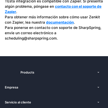
TEsta integración es compatible con Zapier. Si presenta
algún problema, póngase en
contacto con el soporte de
Zapier
.
Para obtener más información sobre cómo usar Zenkit
con Zapier, lea nuestra
documentación
.
Para ponerse en contacto con soporte de SharpSpring,
envíe un correo electrónico a
scheduling@sharpspring.com.
Products
Funciones
Empresa
Precios
Nosotros
Plataformas
Servicio al cliente
Prensa
Alternativas