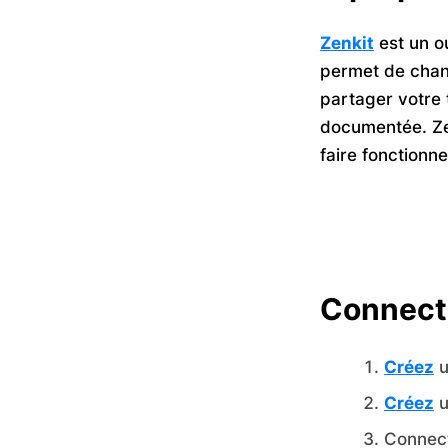
Zenkit
est un ou
permet de chang
partager votre 
documentée. Zen
faire fonctionn
Connect
Créez
u
Créez
u
Connect