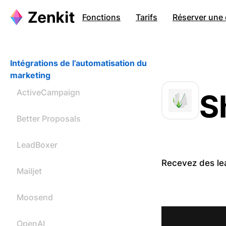
Fonctions
Tarifs
Réserver une 
Intégrations de l’automatisation du
marketing
ActiveCampaign
S
Better Proposals
LeadBoxer
Recevez des le
Mailjet
Moosend
OpenAI