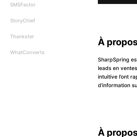
SMSFactor
StoryChief
Thankster
À propos
WhatConverts
SharpSpring est
leads en ventes
intuitive l’ont
d’information 
À propos