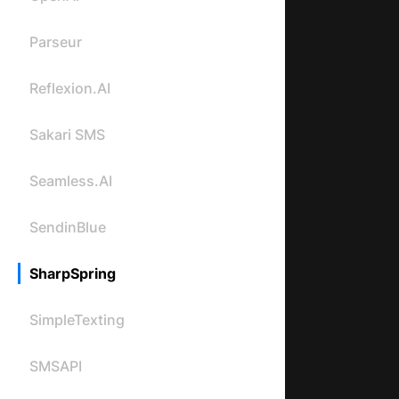
Parseur
Reflexion.AI
Sakari SMS
Seamless.AI
SendinBlue
SharpSpring
SimpleTexting
SMSAPI