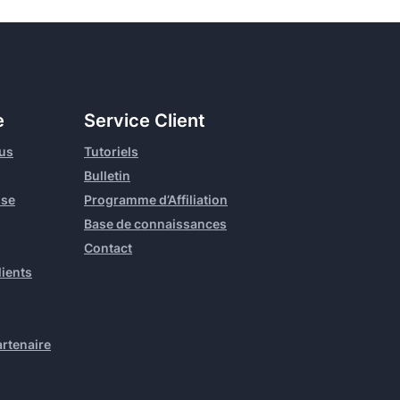
e
Service Client
us
Tutoriels
Bulletin
sse
Programme d’Affiliation
Base de connaissances
Contact
ients
artenaire