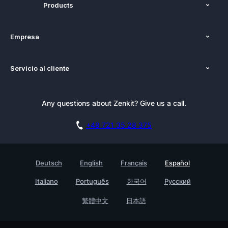
Products
Funciones
Empresa
Precios
Nosotros
Plataformas
Servicio al cliente
Prensa
Alternativas
Tutoriales
Kit de Prensa
Blog
Boletín informativo
Any questions about Zenkit? Give us a call.
Academia
Reserva una demo
Affiliate
Carreras
+49 721 35 28 375
Base de conocimientos
Historias de clientes
Contacto
Testimonials
Deutsch
English
Français
Español
Empresa
Italiano
Português
한국어
Русский
Find a Partner
繁體中文
日本語