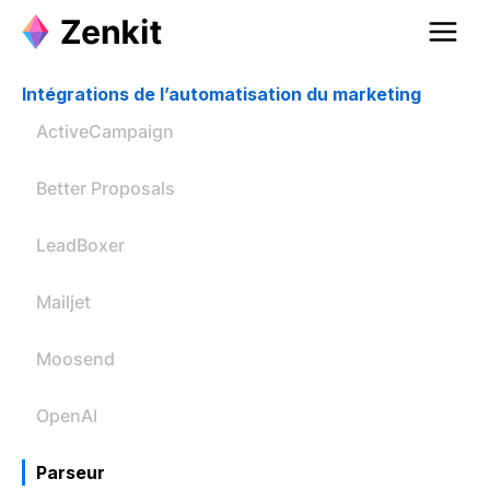
Intégrations de l’automatisation du marketing
ActiveCampaign
Better Proposals
LeadBoxer
Mailjet
Moosend
OpenAI
Parseur