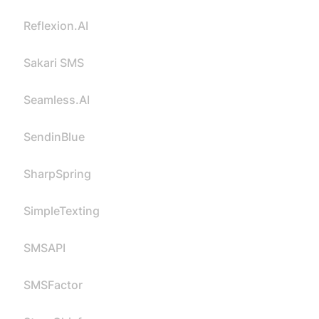
Reflexion.AI
Sakari SMS
Seamless.AI
SendinBlue
SharpSpring
SimpleTexting
SMSAPI
SMSFactor