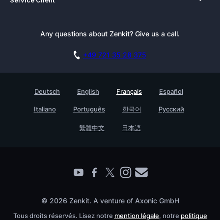
Nouvelles
Alternatives
Tutoriels
Dossier de presse
Integrations
Bulletin
Any questions about Zenkit? Give us a call.
Académie
Blog
Programme d’Affiliation
Carrière
Documentation
+49 721 35 28 375
Base de connaissances
Témoignages clients
Réserver une démo
Contact
Testimonials
Deutsch
English
Français
Español
Enterprise
Italiano
Português
한국어
Русский
Trouvez un.e partenaire
繁體中文
日本語
© 2026 Zenkit. A venture of Axonic GmbH
Tous droits réservés. Lisez notre
mention légale
, notre
politique