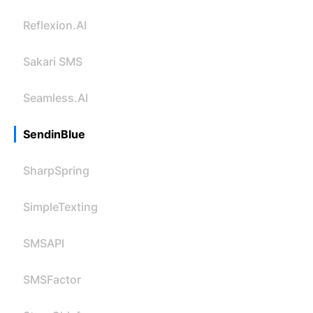
Reflexion.AI
Sakari SMS
Seamless.AI
SendinBlue
SharpSpring
SimpleTexting
SMSAPI
SMSFactor