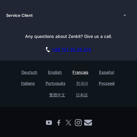
À propos de nous
Plateformes
Service Client
Nouvelles
Alternatives
Tutoriels
Dossier de presse
Integrations
Bulletin
Any questions about Zenkit? Give us a call.
Académie
Blog
Programme d’Affiliation
Carrière
Documentation
+49 721 35 28 375
Base de connaissances
Témoignages clients
Réserver une démo
Contact
Testimonials
Deutsch
English
Français
Español
Enterprise
Italiano
Português
한국어
Русский
Trouvez un.e partenaire
繁體中文
日本語