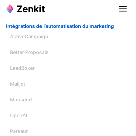
Intégrations de l’automatisation du marketing
ActiveCampaign
Better Proposals
LeadBoxer
Mailjet
Moosend
OpenAI
Parseur