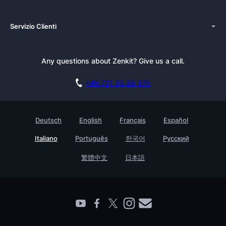
Chi siamo
Piattaforme
Servizio Clienti
Newsroom
Alternatives
Tutorials
Kit pubblicazioni
Documentazione
Newsletter
Any questions about Zenkit? Give us a call.
Academy
Prenota una dimostrazione
Casi d’uso
Carriere
+49 721 35 28 375
Programma Affiliazione
Storie di clienti
GDPR
Testimonials
Deutsch
English
Français
Español
Base di conoscenza
Azienda
Italiano
Português
한국어
Русский
Contatto
Trova un partner
繁體中文
日本語