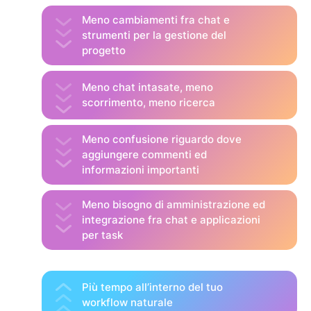
Meno cambiamenti fra chat e
strumenti per la gestione del
progetto
Meno chat intasate, meno
scorrimento, meno ricerca
Meno confusione riguardo dove
aggiungere commenti ed
informazioni importanti
Meno bisogno di amministrazione ed
integrazione fra chat e applicazioni
per task
Più tempo all’interno del tuo
workflow naturale