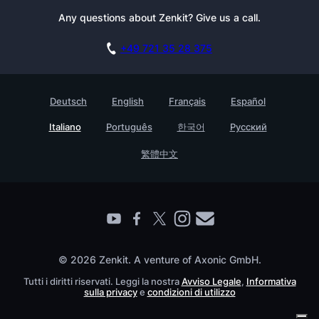
Newsletter
Any questions about Zenkit? Give us a call.
Academy
Documentazione
Casi d’uso
Carriere
Prenota una demo
+49 721 35 28 375
Programma Affiliazione
Storie di clienti
GDPR
Testimonials
Deutsch
English
Français
Español
Base di conoscenza
Azienda
Italiano
Português
한국어
Русский
Contatto
Trova un partner
繁體中文
© 2026 Zenkit. A venture of Axonic GmbH.
Tutti i diritti riservati. Leggi la nostra
Avviso Legale
,
Informativa
sulla privacy
e
condizioni di utilizzo