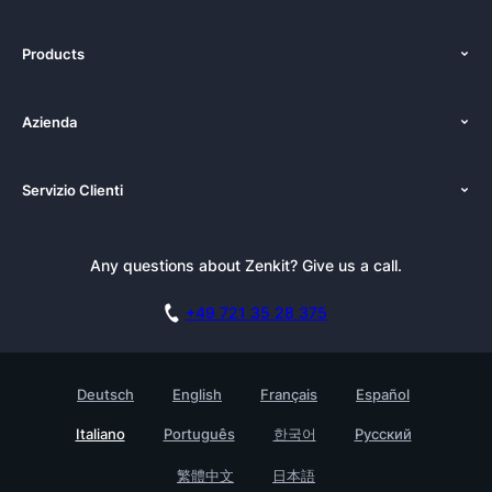
Products
Funzioni
Azienda
Costo
Chi siamo
Soluzioni
Servizio Clienti
Newsroom
Alternatives
Tutorials
Kit pubblicazioni
Documentazione
Newsletter
Any questions about Zenkit? Give us a call.
Academy
Prenota una dimostrazione
Casi d’uso
Carriere
+49 721 35 28 375
Programma Affiliazione
Storie di clienti
GDPR
Testimonials
Deutsch
English
Français
Español
Base di conoscenza
Azienda
Italiano
Português
한국어
Русский
Contatto
Trova un partner
繁體中文
日本語