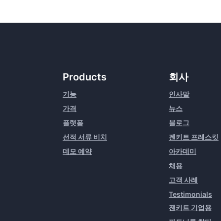
Products
회사
기능
인사말
가격
뉴스
플랫폼
블로그
선적 서류 비치
젠키트 프레스킷
데모 예약
아카데미
채용
고객 사례
Testimonials
젠키트 기업용