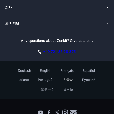
기능
회사
가격
인사말
플랫폼
고객 지원
뉴스
대안
튜토리얼
블로그
선적 서류 비치
Any questions about Zenkit? Give us a call.
뉴스레터
젠키트 프레스킷
블로그
제휴
아카데미
+49 721 35 28 375
데모 예약
기술 자료
채용
접촉
고객 사례
Deutsch
English
Français
Español
Testimonials
Italiano
Português
한국어
Русский
젠키트 기업용
繁體中文
日本語
파트너를 찾다