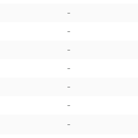
–
–
–
–
–
–
–