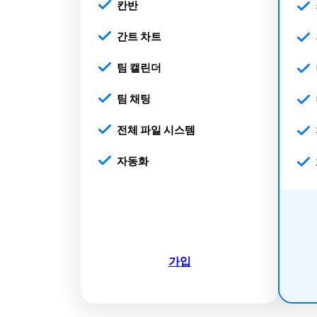
칸반
간트 차트
팀 캘린더
팀 채팅
전체 파일 시스템
자동화
가입