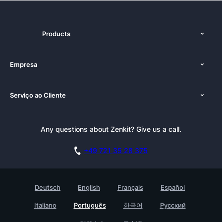
Products
Recursos
Empresa
Preços
Sobre nós
Plataformas
Serviço ao Cliente
Imprensa
Alternativas
Tutoriais
Kit de Imprensa
Blog
Boletim Informativo
Any questions about Zenkit? Give us a call.
Academia
Documentação
Afiliado do Zenkit
Carreiras
Agende uma demonstração
+49 721 35 28 375
GDPR
Histórias de clientes
Base de Conhecimento
Testimonials
Deutsch
English
Français
Español
Contato
Empreedimento
Italiano
Português
한국어
Русский
Ache um companheiro