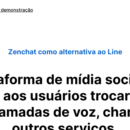
 demonstração
Zenchat como alternativa ao Line
aforma de mídia so
 aos usuários troc
hamadas de voz, cha
outros serviços.