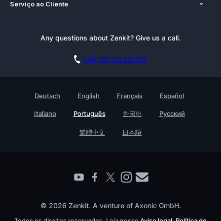
Serviço ao Cliente
Imprensa
Alternativas
Tutoriais
Kit de Imprensa
Blog
Boletim Informativo
Any questions about Zenkit? Give us a call.
Academia
Documentação
Afiliado do Zenkit
Carreiras
Agende uma demonstração
+49 721 35 28 375
GDPR
Histórias de clientes
Base de Conhecimento
Testimonials
Deutsch
English
Français
Español
Contato
Empreedimento
Italiano
Português
한국어
Русский
Ache um companheiro
繁體中文
日本語
© 2026 Zenkit. A venture of Axonic GmbH.
Todos os direitos reservados. Leia nosso
Aviso legal
,
Política de