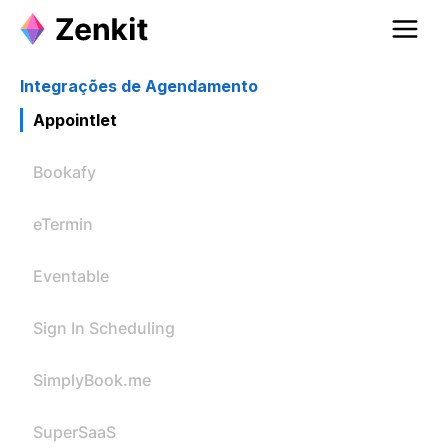
Integrações de Agendamento
Appointlet
Bookafy
eTermin
Eventable
Sign In Scheduling
SimplyBook.me
SuperSaaS