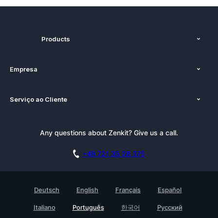
Products
Recursos
Empresa
Preços
Sobre nós
Plataformas
Serviço ao Cliente
Imprensa
Alternativas
Tutoriais
Kit de Imprensa
Blog
Boletim Informativo
Any questions about Zenkit? Give us a call.
Academia
Documentação
Afiliado do Zenkit
Carreiras
Agende uma demonstração
+49 721 35 28 375
GDPR
Histórias de clientes
Base de Conhecimento
Testimonials
Deutsch
English
Français
Español
Contato
Empreedimento
Italiano
Português
한국어
Русский
Ache um companheiro