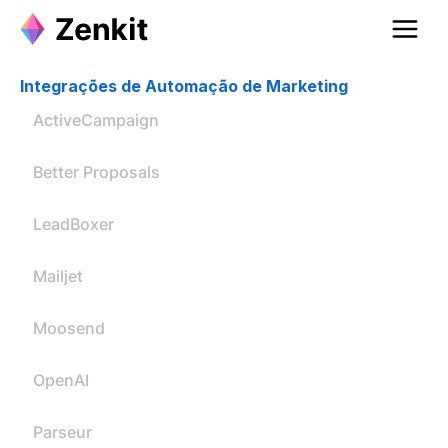
Integrações de Automação de Marketing
ActiveCampaign
Better Proposals
LeadBoxer
Mailjet
Moosend
OpenAI
Parseur