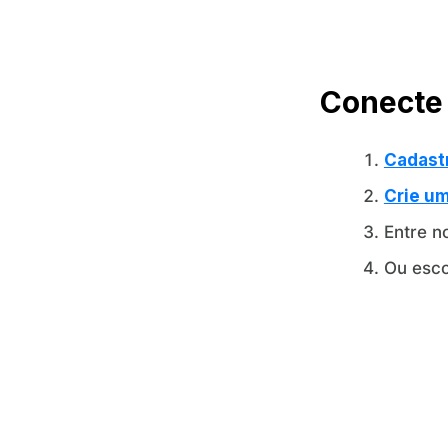
Conecte 
Cadast
Crie u
Entre n
Ou esco