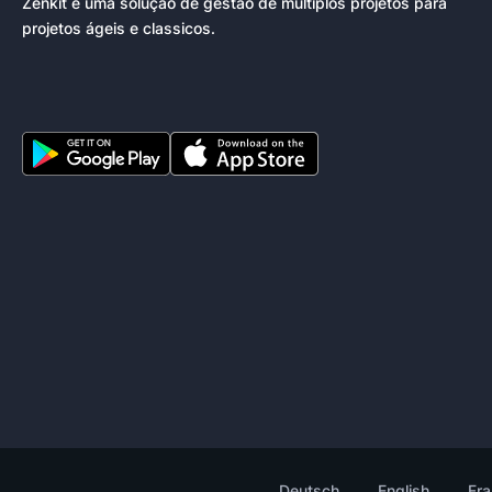
Zenkit é uma solução de gestão de múltiplos projetos para
projetos ágeis e classicos.
Deutsch
English
Fra