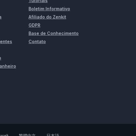
Tutoriais
Boletim Informativo
a
Afiliado do Zenkit
GDPR
Base de Conhecimento
ientes
Contato
o
anheiro
ский
繁體中文
日本語