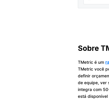
Sobre T
TMetric é um
r
TMetric você po
definir orçamen
de equipe, ver 
integra com 50
está disponível