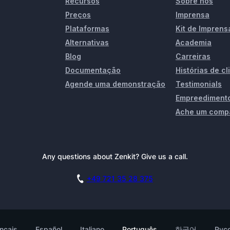
Recursos
Sobre nós
Preços
Imprensa
Plataformas
Kit de Imprens
Alternativas
Academia
Blog
Carreiras
Documentação
Histórias de cl
Agende uma demonstração
Testimonials
Empreediment
Ache um comp
Any questions about Zenkit? Give us a call.
+49 721 35 28 375
nçais
Español
Italiano
Português
한국어
Рус