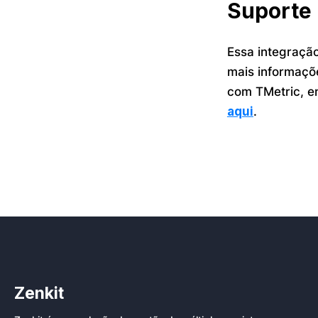
Suporte
Essa integraçã
mais informaçõe
com TMetric, e
aqui
.
Zenkit