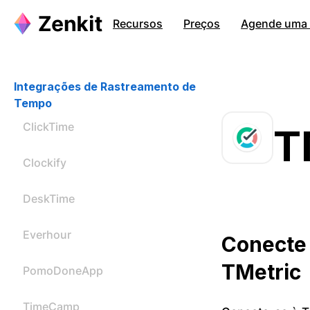
Recursos
Preços
Agende uma c
Integrações de Rastreamento de
Tempo
ClickTime
T
Clockify
DeskTime
Everhour
Conecte 
TMetric
PomoDoneApp
TimeCamp