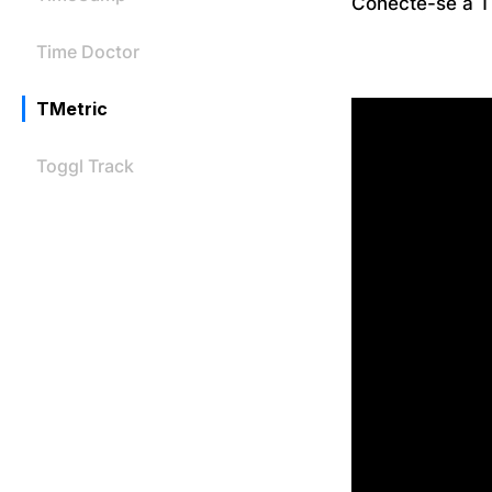
Conecte-se à T
Time Doctor
TMetric
Toggl Track