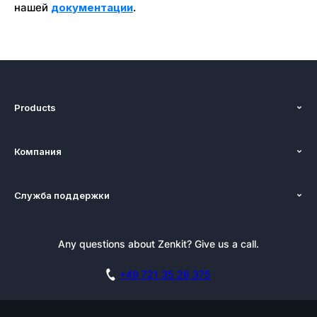
нашей
документации
.
Products
Функции
Компания
Ценообразование
О нас
платформы
Служба поддержки
Новости
Альтернативы
Руководства
Блог
Блог
Рассылка
Any questions about Zenkit? Give us a call.
Пресса
Документация
Сотрудничество
академия
Заказать демонстрацию
+49 721 35 28 375
База знаний
Карьера
контакт
Истории клиентов