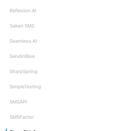
Reflexion.AI
Sakari SMS
Seamless.AI
SendinBlue
SharpSpring
SimpleTexting
SMSAPI
SMSFactor