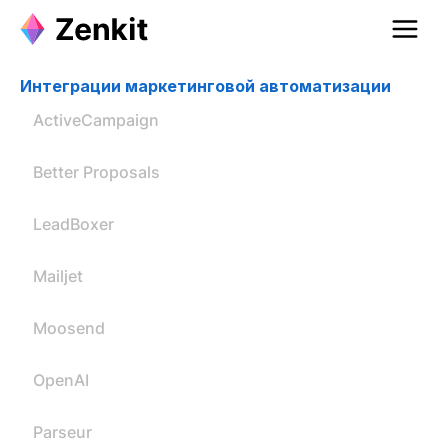
Интеграции маркетинговой автоматизации
ActiveCampaign
Better Proposals
LeadBoxer
Mailjet
Moosend
OpenAI
Parseur