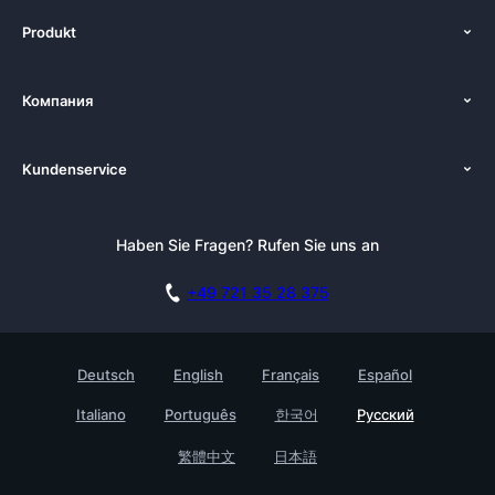
Produkt
Функции
Компания
тарифные_планы
Руководства
Платформы
Kundenservice
Рассылка
Альтернативы
О нас
Сотрудничество
Документация
Новости
Haben Sie Fragen? Rufen Sie uns an
База знаний
Пробный период
Блог
контакт
+49 721 35 28 375
Пресса
академия
Deutsch
English
Français
Español
Карьера
Italiano
Português
한국어
Русский
Истории клиентов
Testimonials
繁體中文
日本語
Предприятие