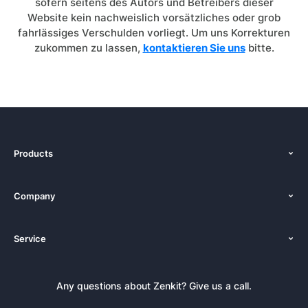
sofern seitens des Autors und Betreibers dieser
Website kein nachweislich vorsätzliches oder grob
fahrlässiges Verschulden vorliegt. Um uns Korrekturen
zukommen zu lassen,
kontaktieren Sie uns
bitte.
Products
Features
Company
Pricing
About Us
Platforms
Service
Newsroom
Alternatives
Tutorials
Press Kit
Documentation
Newsletter
Any questions about Zenkit? Give us a call.
Academy
Book a Live Demo
Affiliate