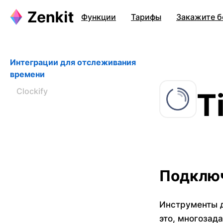
Функции
Тарифы
Закажите б
Интеграции для отслеживания
времени
Clockify
T
Подключ
Инструменты д
это, многозад