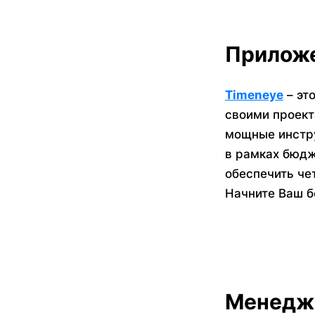
Приложе
Timeneye
– эт
своими проект
мощные инстру
в рамках бюдж
обеспечить че
Начните Ваш б
Менеджм