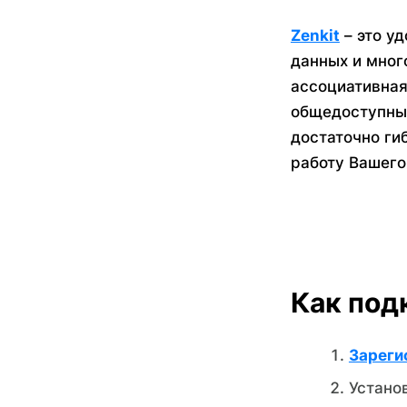
Zenkit
– это у
данных и мног
ассоциативная
общедоступные
достаточно ги
работу Вашего
Как под
Зареги
Устано