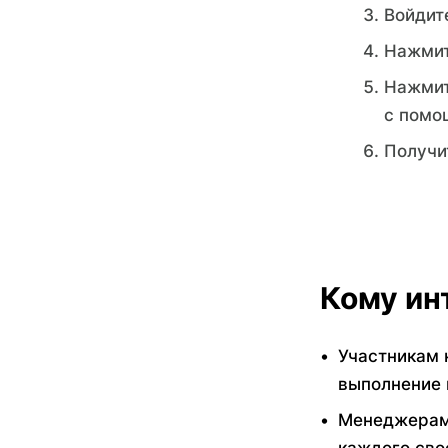
Войдит
Нажмит
Нажмит
с помо
Получи
Кому ин
Участникам 
выполнение 
Менеджерам 
каждого сво