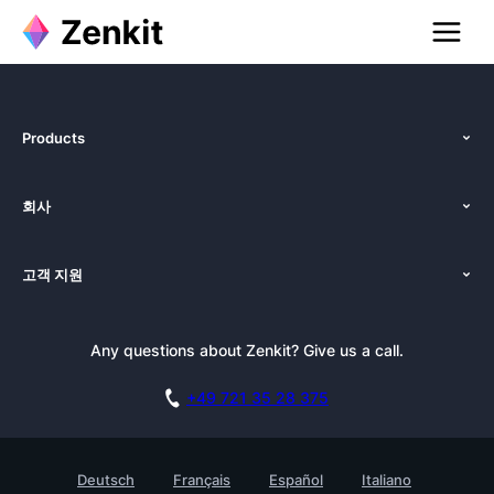
Products
기능
회사
가격
인사말
플랫폼
고객 지원
뉴스
대안
튜토리얼
블로그
선적 서류 비치
Any questions about Zenkit? Give us a call.
뉴스레터
젠키트 프레스킷
블로그
제휴
아카데미
+49 721 35 28 375
데모 예약
기술 자료
채용
접촉
고객 사례
Deutsch
Français
Español
Italiano