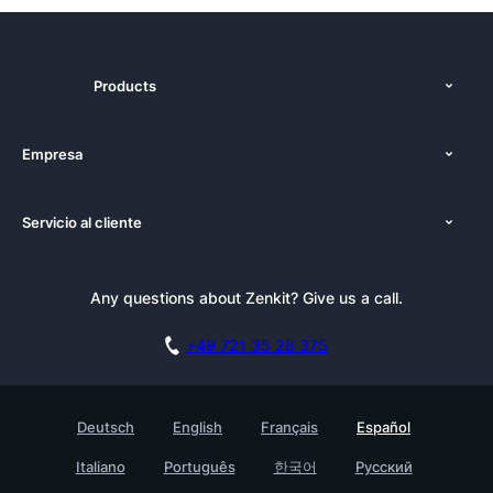
Products
Funciones
Empresa
Precios
Nosotros
Plataformas
Servicio al cliente
Prensa
Alternativas
Tutoriales
Kit de Prensa
Blog
Boletín informativo
Any questions about Zenkit? Give us a call.
Academia
Reserva una demo
Affiliate
Carreras
+49 721 35 28 375
Base de conocimientos
Historias de clientes
Contacto
Testimonials
Deutsch
English
Français
Español
Empresa
Italiano
Português
한국어
Русский
Find a Partner