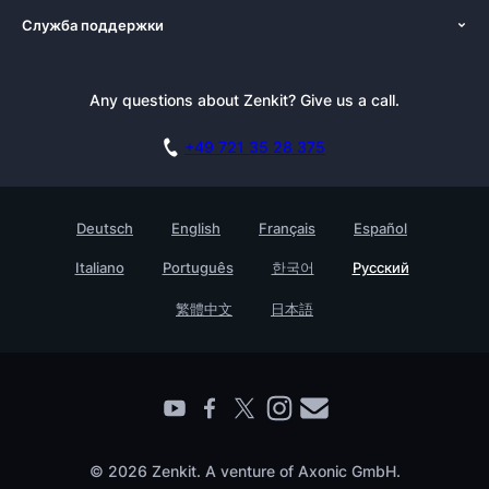
Служба поддержки
Новости
Альтернативы
Руководства
Блог
Блог
Рассылка
Any questions about Zenkit? Give us a call.
Пресса
Документация
Сотрудничество
академия
Заказать демонстрацию
+49 721 35 28 375
База знаний
Карьера
контакт
Истории клиентов
Deutsch
English
Français
Español
Testimonials
Italiano
Português
한국어
Русский
Предприятие
繁體中文
日本語
Find a Partner
© 2026 Zenkit. A venture of Axonic GmbH.