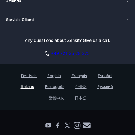
Azienda
Costo
Chi siamo
Piattaforme
Servizio Clienti
Newsroom
Alternatives
Tutorials
Kit pubblicazioni
Documentazione
Newsletter
Any questions about Zenkit? Give us a call.
Academy
Prenota una dimostrazione
Casi d’uso
Carriere
+49 721 35 28 375
Programma Affiliazione
Storie di clienti
GDPR
Testimonials
Deutsch
English
Français
Español
Base di conoscenza
Azienda
Italiano
Português
한국어
Русский
Contatto
Trova un partner
繁體中文
日本語