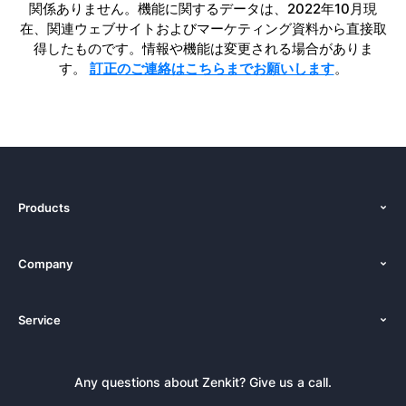
関係ありません。機能に関するデータは、2022年10月現
在、関連ウェブサイトおよびマーケティング資料から直接取
得したものです。情報や機能は変更される場合がありま
す。
訂正のご連絡はこちらまでお願いします
。
Products
機能
Company
価格設定
私たちについて
プラットフォーム
Service
ニュースルーム
オルタナティブ
チュートリアル
プレスキット
ドキュメンテーション
Any questions about Zenkit? Give us a call.
ニュースレター
ブログ
デモのご予約