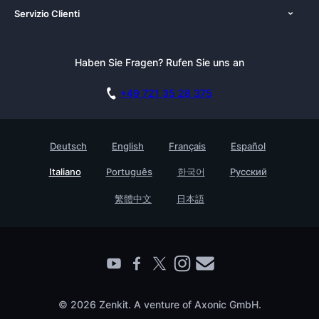
Servizio Clienti
Newsroom
Alternativo
Tutorials
Kit pubblicazioni
Blog
Newsletter
Haben Sie Fragen? Rufen Sie uns an
Academy
Documentazione
Casi d’uso
Carriere
Prenota una demo
+49 721 35 28 375
Programma Affiliazione
Storie di clienti
GDPR
Testimonials
Deutsch
English
Français
Español
Base di conoscenza
Azienda
Italiano
Português
한국어
Русский
Contatto
Trova un partner
繁體中文
日本語
© 2026 Zenkit. A venture of Axonic GmbH.