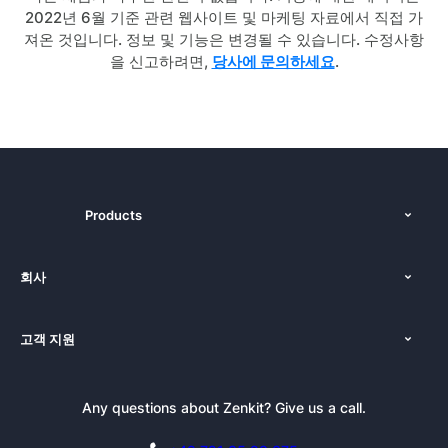
2022년 6월 기준 관련 웹사이트 및 마케팅 자료에서 직접 가
져온 것입니다. 정보 및 기능은 변경될 수 있습니다. 수정사항
을 신고하려면,
당사에 문의하세요
.
Products
기능
회사
가격
인사말
플랫폼
고객 지원
뉴스
선적 서류 비치
튜토리얼
블로그
데모 예약
Any questions about Zenkit? Give us a call.
뉴스레터
젠키트 프레스킷
제휴