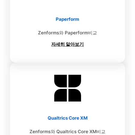
Paperform
Zenforms와 Paperform비교
자세히 알아보기
Qualtrics Core XM
Zenforms와 Qualtrics Core XM비교