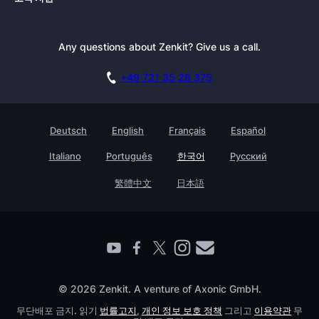
뉴스
대안
튜토리얼
블로그
선적 서류 비치
Any questions about Zenkit? Give us a call.
뉴스레터
젠키트 프레스킷
데모 예약
제휴
아카데미
+49 721 35 28 375
기술 자료
채용
접촉
고객 사례
Deutsch
English
Français
Español
Testimonials
Italiano
Português
한국어
Русский
젠키트 기업용
繁體中文
日本語
파트너를 찾다
© 2026 Zenkit. A venture of Axonic GmbH.
무단배포 금지. 읽기
법률고지
,
개인 정보 보호 정책
그리고
이용약관
무