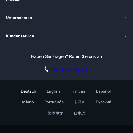
Funktionen
Unternehmen
Preise
Über uns
Plattformen
Kundenservice
Zenkit in der Presse
Lösungen
Tutorials
Pressemappe
Hypernotes Alternativen
Newsletter
Haben Sie Fragen? Rufen Sie uns an
Blog
Dokumentation
Affiliate Programm
Akademie
Live Demo buchen
+49 721 35 28 375
DSGVO
Karriere
Sicherheitsmaßnahmen
Referenzen
Deutsch
English
Français
Español
Wissensdatenbank
Testimonials
Italiano
Português
한국어
Русский
Prozessmanagement Glossar
Für Unternehmen
Barrierefreiheit
繁體中文
日本語
Partner finden
Kontakt
Roadmap
Alle Produkte