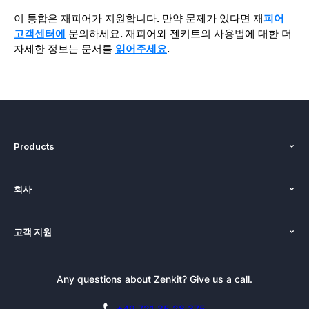
이 통합은 재피어가 지원합니다. 만약 문제가 있다면 재
피어
고객센터에
문의하세요. 재피어와 젠키트의 사용법에 대한 더
자세한 정보는 문서를
읽어주세요
.
Products
기능
회사
가격
인사말
플랫폼
고객 지원
뉴스
대안
튜토리얼
블로그
선적 서류 비치
Any questions about Zenkit? Give us a call.
뉴스레터
젠키트 프레스킷
블로그
제휴
아카데미
+49 721 35 28 375