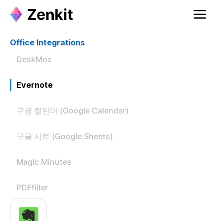
Office Integrations
DeskMoz
Evernote
구글 캘린더 (Google Calendar)
구글 시트 (Google Sheets)
Magic Minutes
PDFfiller