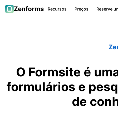
Zenforms
Recursos
Preços
Reserve u
Ze
O Formsite é uma
formulários e pes
de con