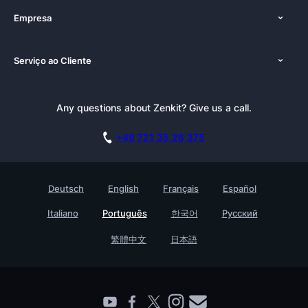
Empresa
Preços
Sobre nós
Plataformas
Serviço ao Cliente
Imprensa
Documentação
Tutoriais
Kit de Imprensa
Reserve uma demonstração
Boletim Informativo
Any questions about Zenkit? Give us a call.
Academia
Afiliado do Zenkit
Carreiras
+49 721 35 28 375
GDPR
Histórias de clientes
Base de Conhecimento
Testimonials
Deutsch
English
Français
Español
Contato
Empreedimento
Italiano
Português
한국어
Русский
Ache um companheiro
繁體中文
日本語